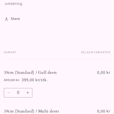
anledning.
Share
VARIANT
DELSUM VARIANTER
Handlekurven
din
39cm (Standard) / Gull deets
0,00 kr
399,00 kr/stk.
499,00 kr
Vanlig
Salgspris
pris
Antall
Senk
Øk
antallet
antallet
for
for
39cm (Standard) / Multi deets
39cm
39cm
0,00 kr