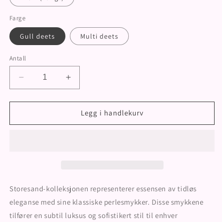
Farge
Gull deets
Multi deets
Antall
Senk
Øk
antallet
antallet
for
for
Storesand
Storesand
Legg i handlekurv
Smykke
Smykke
Storesand-kolleksjonen representerer essensen av tidløs
eleganse med sine klassiske perlesmykker. Disse smykkene
tilfører en subtil luksus og sofistikert stil til enhver