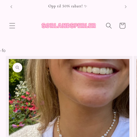
Gå videre
Opp til 50% rabatt! ✨
til
innholdet
Handlekurv
-fo
opp til
roduktinformasjon