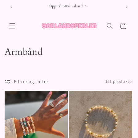
Gå videre
Opp til 50% rabatt! ✨
til
innholdet
Handlekurv
S
Armbånd
a
m
Filtrer og sorter
151 produkter
l
i
n
g
: