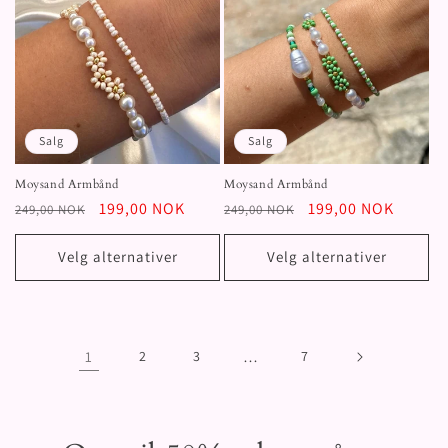
Salg
Salg
Moysand Armbånd
Moysand Armbånd
Vanlig
Salgspris
199,00 NOK
Vanlig
Salgspris
199,00 NOK
249,00 NOK
249,00 NOK
pris
pris
Velg alternativer
Velg alternativer
1
2
3
…
7