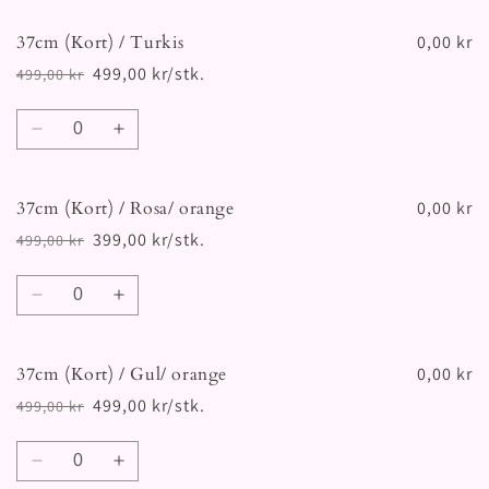
for
for
37cm (Kort) / Turkis
37cm
37cm
0,00 kr
(Kort)
(Kort)
499,00 kr/stk.
499,00 kr
Vanlig
Salgspris
/
/
pris
Lilla
Lilla
Antall
Senk
Øk
antallet
antallet
for
for
37cm (Kort) / Rosa/ orange
37cm
37cm
0,00 kr
(Kort)
(Kort)
399,00 kr/stk.
499,00 kr
Vanlig
Salgspris
/
/
pris
Turkis
Turkis
Antall
Senk
Øk
antallet
antallet
for
for
37cm (Kort) / Gul/ orange
37cm
37cm
0,00 kr
(Kort)
(Kort)
499,00 kr/stk.
499,00 kr
Vanlig
Salgspris
/
/
pris
Rosa/
Rosa/
Antall
orange
orange
Senk
Øk