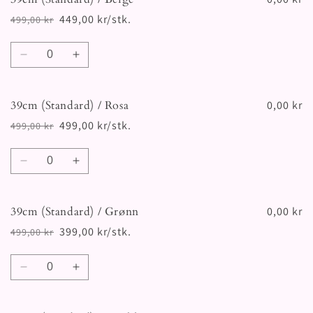
449,00 kr/stk.
499,00 kr
Vanlig
Salgspris
pris
Antall
Senk
Øk
antallet
antallet
for
for
39cm (Standard) / Rosa
39cm
39cm
0,00 kr
(Standard)
(Standard)
499,00 kr/stk.
499,00 kr
Vanlig
Salgspris
/
/
pris
Beige
Beige
Antall
Senk
Øk
antallet
antallet
for
for
39cm (Standard) / Grønn
39cm
39cm
0,00 kr
(Standard)
(Standard)
399,00 kr/stk.
499,00 kr
Vanlig
Salgspris
/
/
pris
Rosa
Rosa
Antall
Senk
Øk
antallet
antallet
for
for