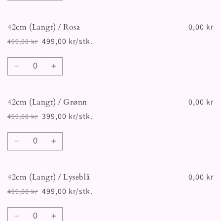
antallet
antallet
for
for
42cm (Langt) / Rosa
42cm
42cm
0,00 kr
(Langt)
(Langt)
499,00 kr/stk.
499,00 kr
Vanlig
Salgspris
/
/
pris
Beige
Beige
Antall
Senk
Øk
antallet
antallet
for
for
42cm (Langt) / Grønn
42cm
42cm
0,00 kr
(Langt)
(Langt)
399,00 kr/stk.
499,00 kr
Vanlig
Salgspris
/
/
pris
Rosa
Rosa
Antall
Senk
Øk
antallet
antallet
for
for
42cm (Langt) / Lyseblå
42cm
42cm
0,00 kr
(Langt)
(Langt)
499,00 kr/stk.
499,00 kr
Vanlig
Salgspris
/
/
pris
Grønn
Grønn
Antall
Senk
Øk