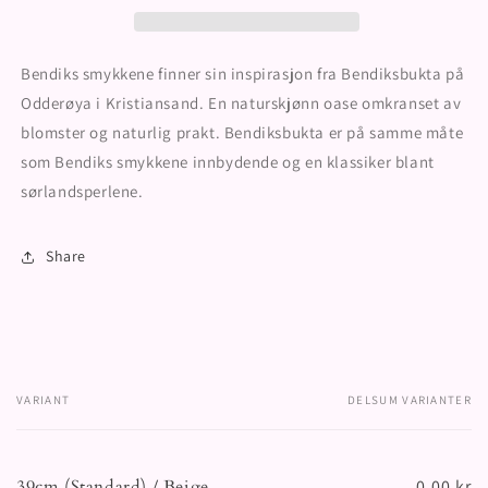
Bendiks smykkene finner sin inspirasjon fra Bendiksbukta på
Odderøya i Kristiansand. En naturskjønn oase omkranset av
blomster og naturlig prakt. Bendiksbukta er på samme måte
som Bendiks smykkene innbydende og en klassiker blant
sørlandsperlene.
Share
VARIANT
DELSUM VARIANTER
Handlekurven
din
39cm (Standard) / Beige
0,00 kr