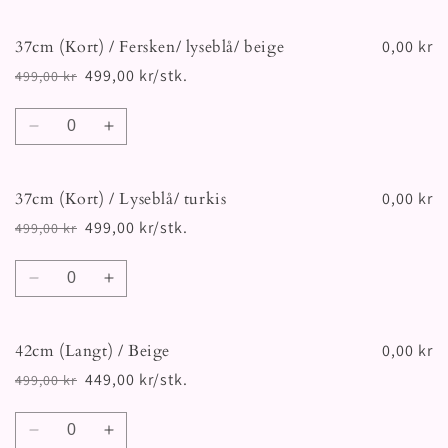
antallet
antallet
for
for
37cm (Kort) / Fersken/ lyseblå/ beige
37cm
37cm
0,00 kr
(Kort)
(Kort)
499,00 kr/stk.
499,00 kr
Vanlig
Salgspris
/
/
pris
Gul/
Gul/
Antall
orange
orange
Senk
Øk
antallet
antallet
for
for
37cm (Kort) / Lyseblå/ turkis
37cm
37cm
0,00 kr
(Kort)
(Kort)
499,00 kr/stk.
499,00 kr
Vanlig
Salgspris
/
/
pris
Fersken/
Fersken/
Antall
lyseblå/
lyseblå/
Senk
Øk
beige
beige
antallet
antallet
for
for
42cm (Langt) / Beige
37cm
37cm
0,00 kr
(Kort)
(Kort)
449,00 kr/stk.
499,00 kr
Vanlig
Salgspris
/
/
pris
Lyseblå/
Lyseblå/
Antall
turkis
turkis
Senk
Øk