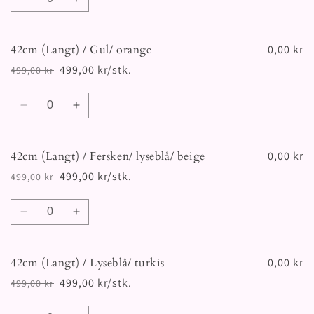
Senk
Øk
antallet
antallet
for
for
42cm (Langt) / Gul/ orange
42cm
42cm
0,00 kr
(Langt)
(Langt)
499,00 kr/stk.
499,00 kr
Vanlig
Salgspris
/
/
pris
Rosa/
Rosa/
Antall
orange
orange
Senk
Øk
antallet
antallet
for
for
42cm (Langt) / Fersken/ lyseblå/ beige
42cm
42cm
0,00 kr
(Langt)
(Langt)
499,00 kr/stk.
499,00 kr
Vanlig
Salgspris
/
/
pris
Gul/
Gul/
Antall
orange
orange
Senk
Øk
antallet
antallet
for
for
42cm (Langt) / Lyseblå/ turkis
42cm
42cm
0,00 kr
(Langt)
(Langt)
499,00 kr/stk.
499,00 kr
Vanlig
Salgspris
/
/
pris
Fersken/
Fersken/
Antall