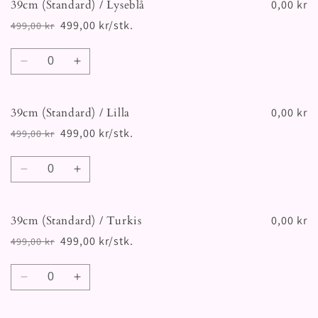
39cm (Standard) / Lyseblå
39cm
39cm
0,00 kr
(Standard)
(Standard)
499,00 kr/stk.
499,00 kr
Vanlig
Salgspris
/
/
pris
Grønn
Grønn
Antall
Senk
Øk
antallet
antallet
for
for
39cm (Standard) / Lilla
39cm
39cm
0,00 kr
(Standard)
(Standard)
499,00 kr/stk.
499,00 kr
Vanlig
Salgspris
/
/
pris
Lyseblå
Lyseblå
Antall
Senk
Øk
antallet
antallet
for
for
39cm (Standard) / Turkis
39cm
39cm
0,00 kr
(Standard)
(Standard)
499,00 kr/stk.
499,00 kr
Vanlig
Salgspris
/
/
pris
Lilla
Lilla
Antall
Senk
Øk
antallet
antallet
for
for