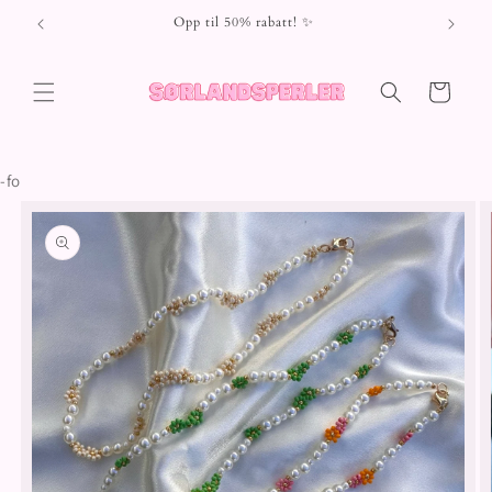
Gå videre
Opp til 50% rabatt! ✨
til
innholdet
Handlekurv
-fo
opp til
roduktinformasjon