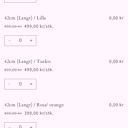
antallet
antallet
for
for
42cm (Langt) / Lilla
42cm
42cm
0,00 kr
(Langt)
(Langt)
499,00 kr/stk.
499,00 kr
Vanlig
Salgspris
/
/
pris
Lyseblå
Lyseblå
Antall
Senk
Øk
antallet
antallet
for
for
42cm (Langt) / Turkis
42cm
42cm
0,00 kr
(Langt)
(Langt)
499,00 kr/stk.
499,00 kr
Vanlig
Salgspris
/
/
pris
Lilla
Lilla
Antall
Senk
Øk
antallet
antallet
for
for
42cm (Langt) / Rosa/ orange
42cm
42cm
0,00 kr
(Langt)
(Langt)
399,00 kr/stk.
499,00 kr
Vanlig
Salgspris
/
/
pris
Turkis
Turkis
Antall