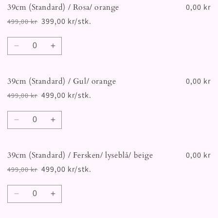
39cm (Standard) / Rosa/ orange
39cm
39cm
0,00 kr
(Standard)
(Standard)
399,00 kr/stk.
499,00 kr
Vanlig
Salgspris
/
/
pris
Turkis
Turkis
Antall
Senk
Øk
antallet
antallet
for
for
39cm (Standard) / Gul/ orange
39cm
39cm
0,00 kr
(Standard)
(Standard)
499,00 kr/stk.
499,00 kr
Vanlig
Salgspris
/
/
pris
Rosa/
Rosa/
Antall
orange
orange
Senk
Øk
antallet
antallet
for
for
39cm (Standard) / Fersken/ lyseblå/ beige
39cm
39cm
0,00 kr
(Standard)
(Standard)
499,00 kr/stk.
499,00 kr
Vanlig
Salgspris
/
/
pris
Gul/
Gul/
Antall
orange
orange
Senk
Øk
antallet
antallet