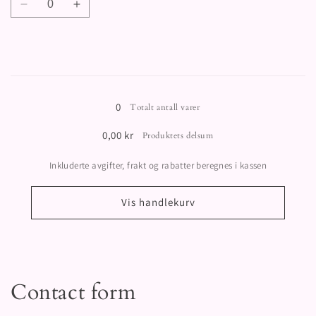
lyseblå/
lyseblå/
Senk
Øk
beige
beige
antallet
antallet
for
for
42cm
42cm
(Langt)
(Langt)
Laster
/
/
Lyseblå/
Lyseblå/
inn
0
Totalt antall varer
turkis
turkis
…
0,00 kr
Produktets delsum
Inkluderte avgifter, frakt og rabatter beregnes i kassen
Vis handlekurv
Contact form