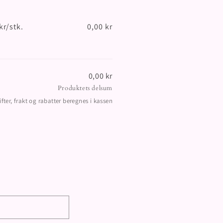
Vanlig
Salgspris
pris
kr/stk.
0,00 kr
Vanlig
Salgspris
pris
0,00 kr
Produktets delsum
ifter, frakt og rabatter beregnes i kassen