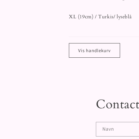
XL (19cm) / Turkis/ lyseblå
Laster
inn
Vis handlekurv
…
Contact
Navn