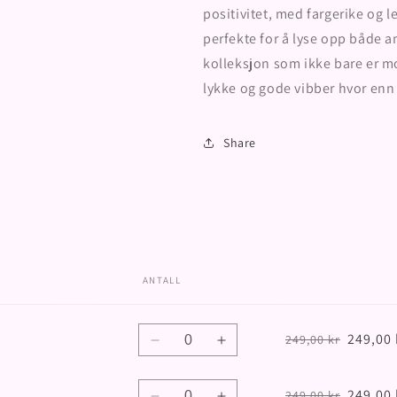
dal
positivitet, med fargerike og 
perfekte for å lyse opp både a
kolleksjon som ikke bare er 
lykke og gode vibber hvor enn 
Share
ANTALL
Antall
249,00 
249,00 kr
Senk
Øk
antallet
antallet
for
for
Antall
249,00 
249,00 kr