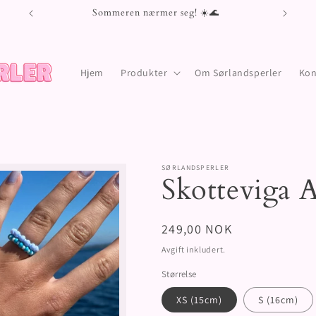
Sommeren nærmer seg! ☀️🌊
Hjem
Produkter
Om Sørlandsperler
Kon
SØRLANDSPERLER
Skotteviga 
Vanlig
249,00 NOK
pris
Avgift inkludert.
Størrelse
XS (15cm)
S (16cm)