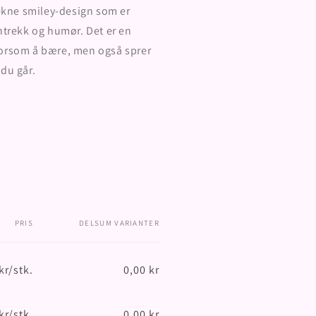
lekne smiley-design som er
ntrekk og humør. Det er en
morsom å bære, men også sprer
du går.
PRIS
DELSUM VARIANTER
kr/stk.
0,00 kr
Vanlig
Salgspris
pris
kr/stk.
0,00 kr