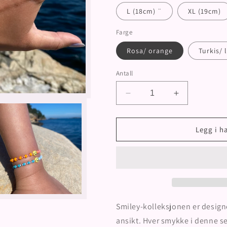
L (18cm) ¨
XL (19cm)
Farge
Rosa/ orange
Turkis/ 
Antall
Senk
Øk
antallet
antallet
for
for
Skotteviga
Skotteviga
Legg i h
Armbånd
Armbånd
ne
die
Smiley-kolleksjonen er designet
ansikt. Hver smykke i denne se